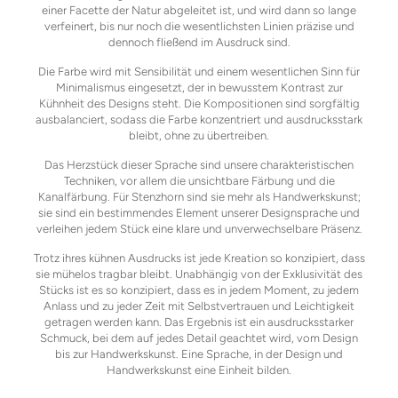
einer Facette der Natur abgeleitet ist, und wird dann so lange
verfeinert, bis nur noch die wesentlichsten Linien präzise und
dennoch fließend im Ausdruck sind.
Die Farbe wird mit Sensibilität und einem wesentlichen Sinn für
Minimalismus eingesetzt, der in bewusstem Kontrast zur
Kühnheit des Designs steht. Die Kompositionen sind sorgfältig
ausbalanciert, sodass die Farbe konzentriert und ausdrucksstark
bleibt, ohne zu übertreiben.
Das Herzstück dieser Sprache sind unsere charakteristischen
Techniken, vor allem die unsichtbare Färbung und die
Kanalfärbung. Für Stenzhorn sind sie mehr als Handwerkskunst;
sie sind ein bestimmendes Element unserer Designsprache und
verleihen jedem Stück eine klare und unverwechselbare Präsenz.
Trotz ihres kühnen Ausdrucks ist jede Kreation so konzipiert, dass
sie mühelos tragbar bleibt. Unabhängig von der Exklusivität des
Stücks ist es so konzipiert, dass es in jedem Moment, zu jedem
Anlass und zu jeder Zeit mit Selbstvertrauen und Leichtigkeit
getragen werden kann. Das Ergebnis ist ein ausdrucksstarker
Schmuck, bei dem auf jedes Detail geachtet wird, vom Design
bis zur Handwerkskunst. Eine Sprache, in der Design und
Handwerkskunst eine Einheit bilden.