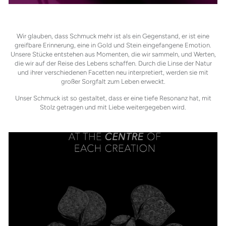
Wir glauben, dass Schmuck mehr ist als ein Gegenstand, er ist eine
greifbare Erinnerung, eine in Gold und Stein eingefangene Emotion.
Unsere Stücke entstehen aus Momenten, die wir sammeln, und Werten,
die wir auf der Reise des Lebens schaffen. Durch die Linse der Natur
und ihrer verschiedenen Facetten neu interpretiert, werden sie mit
großer Sorgfalt zum Leben erweckt.
Unser Schmuck ist so gestaltet, dass er eine tiefe Resonanz hat, mit
Stolz getragen und mit Liebe weitergegeben wird.